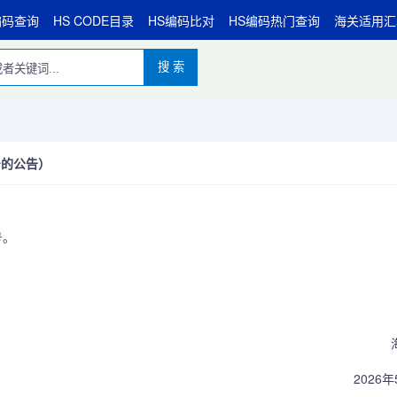
编码查询
HS CODE目录
HS编码比对
HS编码热门查询
海关适用汇
搜 索
号的公告）
号。
海
2026年5