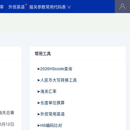
率
外贸英语
报关参数常用代码表 ∨
常用工具
➤2026HScode查询
➤人民币大写转换工具
➤海关汇率
➤长度单位换算
关总署
➤外贸常用英语
月12日
➤HS编码比对