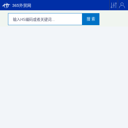
365外贸网
搜 索