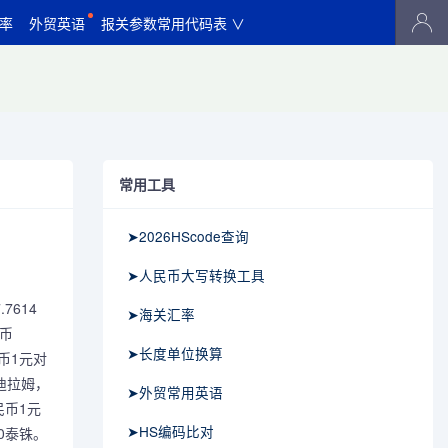
率
外贸英语
报关参数常用代码表 ∨
常用工具
➤2026HScode查询
➤人民币大写转换工具
7614
➤海关汇率
民币
➤长度单位换算
民币1元对
酋迪拉姆，
➤外贸常用英语
民币1元
➤HS编码比对
70泰铢。