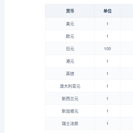
货币
单位
美元
1
欧元
1
日元
100
港元
1
英镑
1
澳大利亚元
1
新西兰元
1
新加坡元
1
瑞士法郎
1