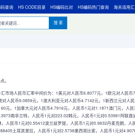
编码查询
HS CODE目录
HS编码比对
HS编码热门查询
海关适用汇
搜 索
基点。
市场人民币汇率中间价为：1美元对人民币6.8077元，1欧元对人民币7.
英镑对人民币9.0859元，1澳大利亚元对人民币4.7142元，1新西兰元对人
4160元，1加拿大元对人民币4.7916元，人民币1元对1.1871澳门元，人
.3973南非兰特，人民币1元对223.02韩元，人民币1元对0.53981阿联
福林，人民币1元对0.55412波兰兹罗提，人民币1元对0.9632丹麦克朗，人
.88405土耳其里拉，人民币1元对2.5738墨西哥比索，人民币1元对4.90