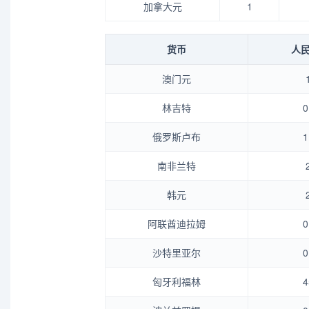
加拿大元
1
货币
人民
澳门元
林吉特
0
俄罗斯卢布
1
南非兰特
韩元
阿联酋迪拉姆
0
沙特里亚尔
0
匈牙利福林
4