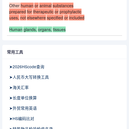
Other
human
or
animal
substances
prepared
for
therapeutic
or
prophylactic
uses,
not
elsewhere
specified
or
included
Human
glands,
organs,
tissues
常用工具
➤2026HScode查询
➤人民币大写转换工具
➤海关汇率
➤长度单位换算
➤外贸常用英语
➤HS编码比对
➤特殊物品检验检疫名录