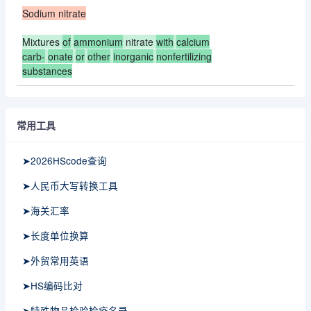
Sodium nitrate
Mixtures
of
ammonium
nitrate
with
calcium
carb-
onate
or
other
inorganic
nonfertilizing
substances
常用工具
➤2026HScode查询
➤人民币大写转换工具
➤海关汇率
➤长度单位换算
➤外贸常用英语
➤HS编码比对
➤特殊物品检验检疫名录