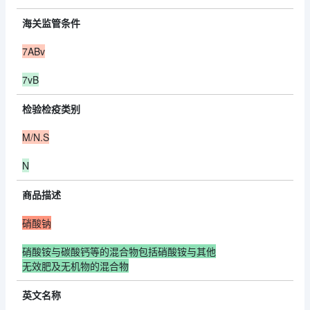
海关监管条件
7ABv
7vB
检验检疫类别
M/N.S
N
商品描述
硝酸钠
硝酸铵与碳酸钙等的混合物包括硝酸铵与其他
无效肥及无机物的混合物
英文名称