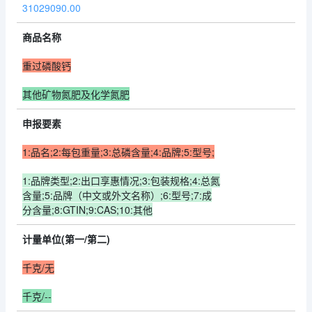
31029090.00
商品名称
重过磷酸钙
其他矿物氮肥及化学氮肥
申报要素
1:品名;2:每包重量;3:总磷含量;4:品牌;5:型号;
1:品牌类型;2:出口享惠情况;3:包装规格;4:总氮
含量;5:品牌（中文或外文名称）;6:型号;7:成
分含量;8:GTIN;9:CAS;10:其他
计量单位(第一/第二)
千克/无
千克/--