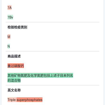
7A
7Bv
检验检疫类别
M
N
商品描述
重过磷酸钙
其他矿物氮肥及化学氮肥包括上述子目未列名
的混合物
英文名称
Triple
superphosphates