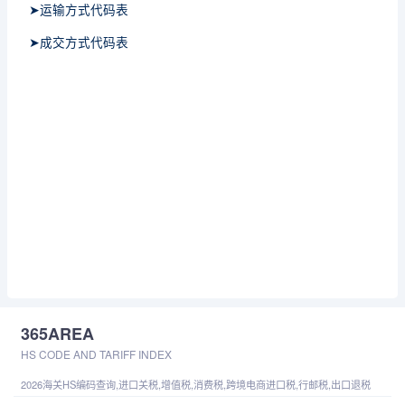
➤运输方式代码表
➤成交方式代码表
365AREA
HS CODE AND TARIFF INDEX
2026海关HS编码查询,进口关税,增值税,消费税,跨境电商进口税,行邮税,出口退税