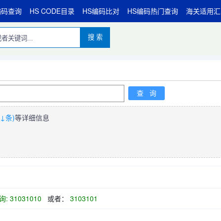
编码查询
HS CODE目录
HS编码比对
HS编码热门查询
海关适用汇
搜 索
↓条)
等详细信息
: 31031010
或者：
3103101