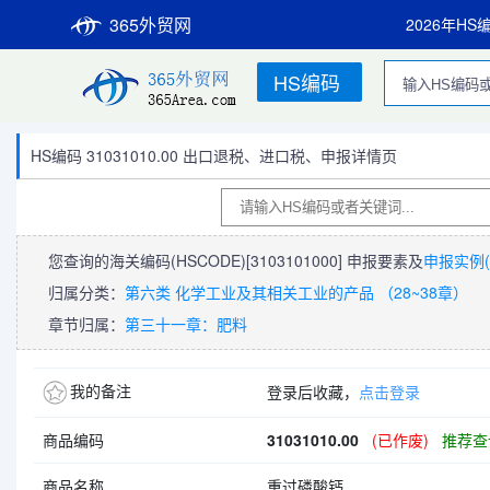
365外贸网
2026年HS
HS编码
HS编码 31031010.00 出口退税、进口税、申报详情页
您查询的海关编码(HSCODE)
[3103101000]
申报要素及
申报实例(
归属分类：
第六类 化学工业及其相关工业的产品 （28~38章）
章节归属：
第三十一章：肥料
我的备注
登录后收藏，
点击登录
商品编码
31031010.00
(已作废)
推荐查询
商品名称
重过磷酸钙