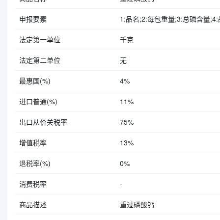
申报要素
1:品名;2:每包重量;3:总磷含量;4:
法定第一单位
千克
法定第二单位
无
最惠国(%)
4%
进口普通(%)
11%
出口从价关税率
75%
增值税率
13%
退税率(%)
0%
消费税率
-
商品描述
重过磷酸钙