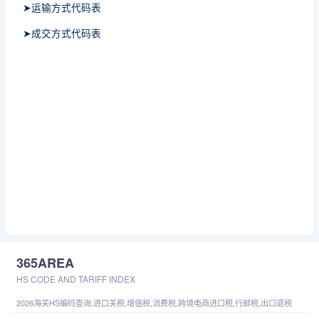
➤运输方式代码表
➤成交方式代码表
365AREA
HS CODE AND TARIFF INDEX
2026海关HS编码查询,进口关税,增值税,消费税,跨境电商进口税,行邮税,出口退税