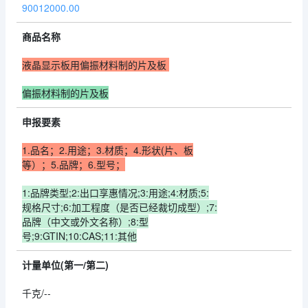
90012000.00
商品名称
液晶显示板用偏振材料制的片及板
偏振材料制的片及板
申报要素
1.品名；2.用途；3.材质；4.形状(片、板
等）；
5.品牌；6.型号；
1:品牌类型;2:出口享惠情况;3:用途;4:材质;5:
规格尺寸;6:加工程度（是否已经裁切成型）;7:
品牌（中文或外文名称）;8:型
号;9:GTIN;10:CAS;11:其他
计量单位(第一/第二)
千克/--