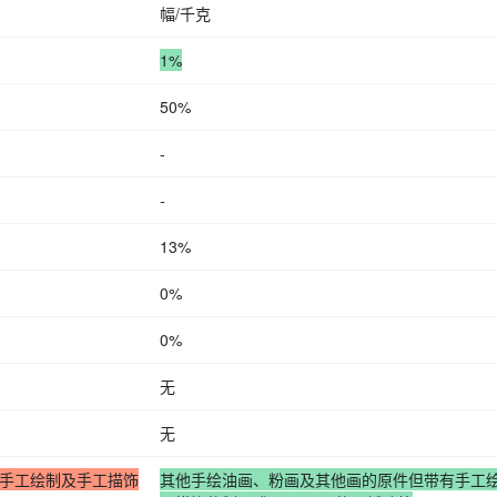
幅/千克
1%
50%
-
-
13%
0%
0%
无
无
手工绘制及手工描饰
其他手绘油画、粉画及其他画的原件但带有手工