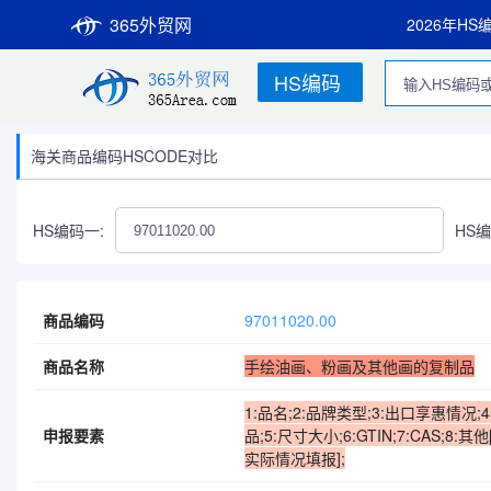
365外贸网
2026年HS
HS编码
海关商品编码HSCODE对比
HS编码一:
HS编
商品编码
97011020.00
商品名称
手绘油画、粉画及其他画的复制品
1:品名;2:品牌类型;3:出口享惠情况
申报要素
品;5:尺寸大小;6:GTIN;7:CAS;
实际情况填报];