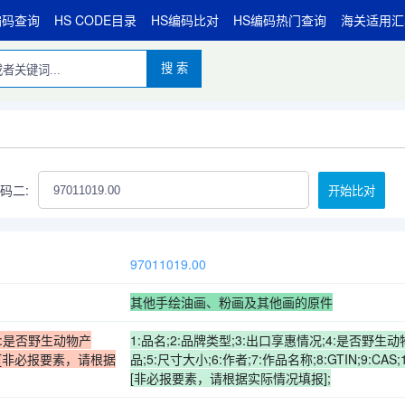
编码查询
HS CODE目录
HS编码比对
HS编码热门查询
海关适用汇
搜 索
码二:
开始比对
97011019.00
其他手绘油画、粉画及其他画的原件
;4:是否野生动物产
1:品名;2:品牌类型;3:出口享惠情况;4:是否野生
8:其他[非必报要素，请根据
品;5:尺寸大小;6:作者;7:作品名称;8:GTIN;9:CAS;
[非必报要素，请根据实际情况填报];