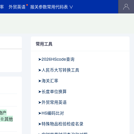
率
外贸英语
报关参数常用代码表 ∨
常用工具
➤2026HScode查询
➤人民币大写转换工具
➤海关汇率
➤长度单位换算
➤外贸常用英语
动物产
➤HS编码比对
10:其他
➤特殊物品检验检疫名录