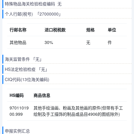
特殊物品海关检验检疫编码 无
个人行邮(税号) 「27000000」
行邮名称
进口税税款
规格
单位
其他物品
30%
无
件
海关监管条件 「无」
HS法定检验检疫 「无」
CIQ代码(13位海关编码)
HS编码
商品信息
97011019
其他手绘油画、粉画及其他画的原件(但带有手工
00.999
绘制及手工描饰的制品或品目4906的图纸除外)
申报实例汇总