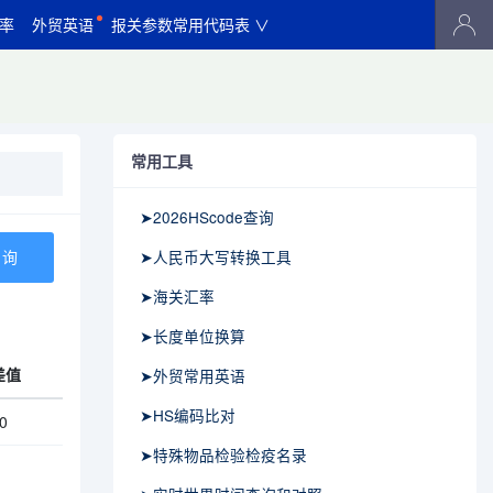
率
外贸英语
报关参数常用代码表 ∨
常用工具
➤2026HScode查询
➤人民币大写转换工具
➤海关汇率
➤长度单位换算
差值
➤外贸常用英语
➤HS编码比对
0
➤特殊物品检验检疫名录