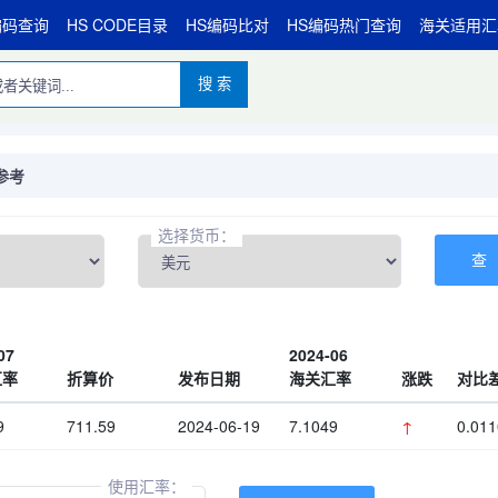
编码查询
HS CODE目录
HS编码比对
HS编码热门查询
海关适用汇
搜 索
参考
选择货币：
07
2024-06
汇率
折算价
发布日期
海关汇率
涨跌
对比
9
711.59
2024-06-19
7.1049
↑
0.011
使用汇率：