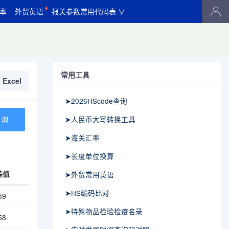
率
外贸英语
报关参数常用代码表 ∨
常用工具
Excel
➤2026HScode查询
➤人民币大写转换工具
➤海关汇率
➤长度单位换算
差值
➤外贸常用英语
➤HS编码比对
59
➤特殊物品检验检疫名录
58