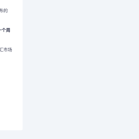
布的
一个周
汇市场