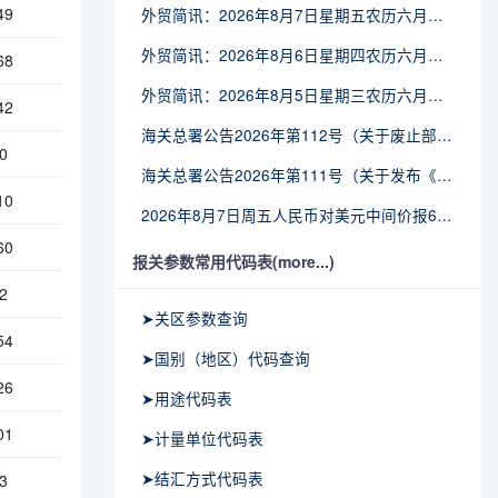
49
外贸简讯：2026年8月7日星期五农历六月廿五
外贸简讯：2026年8月6日星期四农历六月廿四
68
外贸简讯：2026年8月5日星期三农历六月廿三
42
海关总署公告2026年第112号（关于废止部分卫生检疫类规范性文件的公告）
0
海关总署公告2026年第111号（关于发布《进出境动植物检疫处理监督管理工作规定》《进出境卫生处理监督管理工作规定》的公告）
10
2026年8月7日周五人民币对美元中间价报6.7904调贬9个基点
60
报关参数常用代码表(more...)
2
➤关区参数查询
54
➤国别（地区）代码查询
26
➤用途代码表
01
➤计量单位代码表
➤结汇方式代码表
3