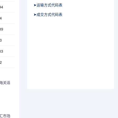
➤运输方式代码表
94
➤成交方式代码表
4
39
0
03
2
的海关适
汇市场