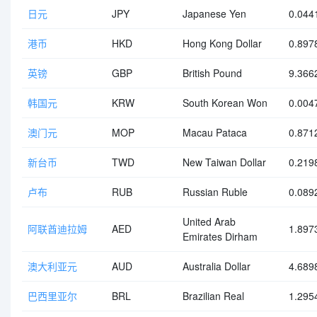
日元
JPY
Japanese Yen
0.044
港币
HKD
Hong Kong Dollar
0.897
英镑
GBP
British Pound
9.366
韩国元
KRW
South Korean Won
0.004
澳门元
MOP
Macau Pataca
0.871
新台币
TWD
New Taiwan Dollar
0.219
卢布
RUB
Russian Ruble
0.089
United Arab
阿联酋迪拉姆
AED
1.897
Emirates Dirham
澳大利亚元
AUD
Australia Dollar
4.689
巴西里亚尔
BRL
Brazilian Real
1.295