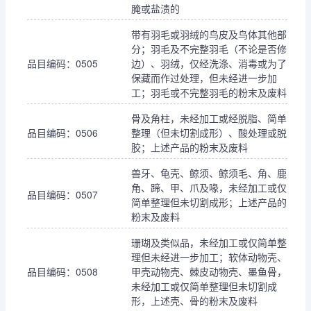
腌或盐渍的
带有羽毛或羽绒的鸟皮及鸟体其他部
分；羽毛及不完整羽毛（不论是否修
品目编码：0505
边）、羽绒，仅经洗涤、消毒或为了
保藏而作过处理，但未经进一步加
工；羽毛或不完整羽毛的粉末及废料
骨及角柱，未经加工或经脱脂、简单
品目编码：0506
整理（但未切割成形）、酸处理或脱
胶；上述产品的粉末及废料
兽牙、龟壳、鲸须、鲸须毛、角、鹿
角、蹄、甲、爪及喙，未经加工或仅
品目编码：0507
简单整理但未切割成形；上述产品的
粉末及废料
珊瑚及类似品，未经加工或仅简单整
理但未经进一步加工；软体动物壳、
品目编码：0508
甲壳动物壳、棘皮动物壳、墨鱼骨，
未经加工或仅简单整理但未切割成
形，上述壳、骨的粉末及废料