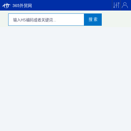
365外贸网
搜 索