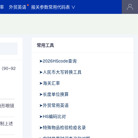
率
外贸英语
报关参数常用代码表 ∨
常用工具
➤2026HScode查询
0~92
➤人民币大写转换工具
➤海关汇率
➤长度单位换算
➤外贸常用英语
隐形眼镜
➤HS编码比对
制上述
➤特殊物品检验检疫名录