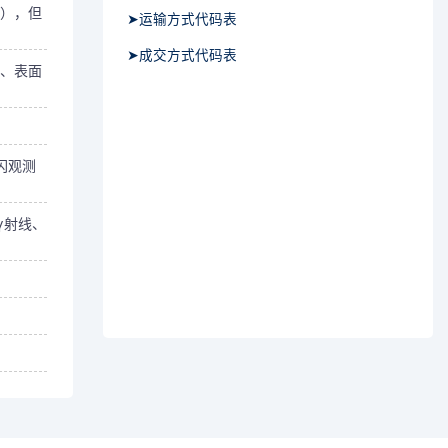
），但
➤运输方式代码表
➤成交方式代码表
、表面
闪观测
γ射线、