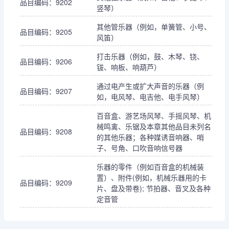
品目编码：9202
竖琴）
其他管乐器（例如，单簧管、小号、
品目编码：9205
风笛）
打击乐器（例如，鼓、木琴、铙、
品目编码：9206
钹、响板、响葫芦）
通过电产生或扩大声音的乐器（例
品目编码：9207
如，电风琴、电吉他、电手风琴）
百音盒、游艺场风琴、手摇风琴、机
械鸣禽、乐锯及本章其他品目未列名
品目编码：9208
的其他乐器；各种媒诱音响器、哨
子、号角、口吹音响信号器
乐器的零件（例如百音盒的机械装
置）、附件(例如，机械乐器用的卡
品目编码：9209
片、盘及带卷); 节拍器、音叉及各种
定音管