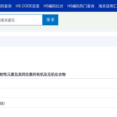
编码查询
HS CODE目录
HS编码比对
HS编码热门查询
海关适用汇
搜 索
射性元素及其同位素的有机及无机化合物
碳）