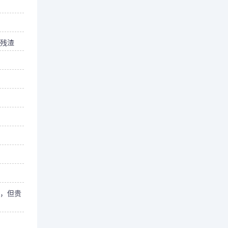
残渣
，但贵