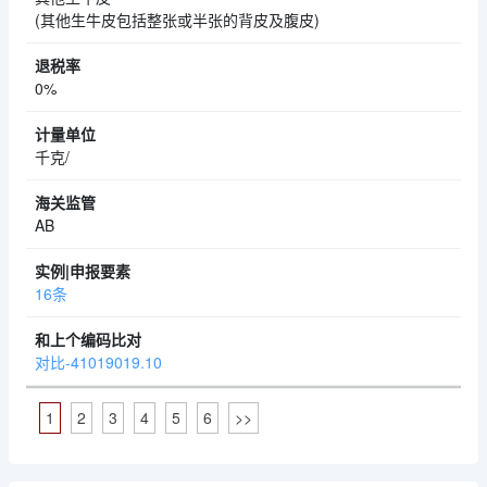
(其他生牛皮包括整张或半张的背皮及腹皮)
0%
千克/
AB
16条
对比-41019019.10
1
2
3
4
5
6
>>