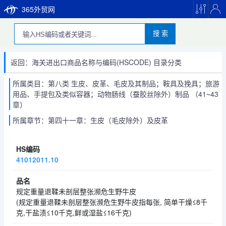
365外贸网
搜 索
返回：海关进出口商品名称与编码(HSCODE) 目录分类
所属类目：第八类 生皮、皮革、毛皮及其制品；鞍具及挽具；旅游
用品、手提包及类似容器；动物肠线（蚕胶丝除外）制品 （41~43
章）
所属章节：第四十一章：生皮（毛皮除外）及皮革
41012011.10
规定重量退鞣未剖层整张濒危生野牛皮
(规定重量退鞣未剖层整张濒危生野牛皮指每张, 简单干燥≤8千
克,干盐渍≤10千克,鲜或湿盐≤16千克)