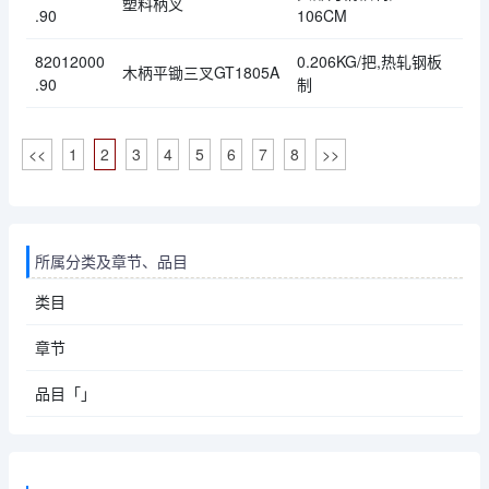
塑料柄叉
.90
106CM
82012000
0.206KG/把,热轧钢板
木柄平锄三叉GT1805A
.90
制
<<
1
2
3
4
5
6
7
8
>>
所属分类及章节、品目
类目
章节
品目「」