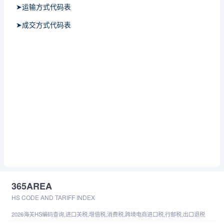
➤运输方式代码表
➤成交方式代码表
365AREA
HS CODE AND TARIFF INDEX
2026海关HS编码查询,进口关税,增值税,消费税,跨境电商进口税,行邮税,出口退税