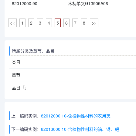
82012000.90
木柄单叉GT3905A06
<<
1
2
3
4
5
6
7
8
>>
所属分类及章节、品目
类目
章节
品目「」
上一编码实例：
82012000.10-含植物性材料的农用叉
下一编码实例：
82013000.10-含植物性材料的镐、锄、耙