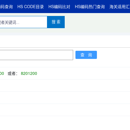
编码查询
HS CODE目录
HS编码比对
HS编码热门查询
海关适用汇
搜 索
00
或者：
8201200