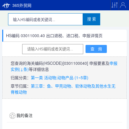
365外贸网
搜 索
HS编码 03011000.40 出口退税、进口税、申报详情页
您查询的海关编码(HSCODE)
[0301100040]
申报要素及
申报
实例(↓条)
等详细信息
归属分类：
第一类 活动物;动物产品 (1~5章)
章节归属：
第三章：鱼、甲壳动物、软体动物及其他水生无
脊椎动物
我的备注