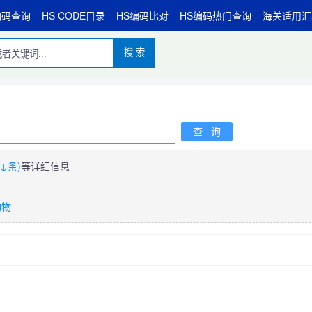
编码查询
HS CODE目录
HS编码比对
HS编码热门查询
海关适用汇
搜 索
↓条)
等详细信息
动物