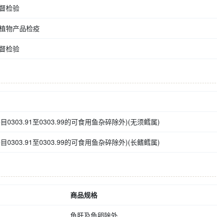
督检验
植物产品检疫
督检验
303.91至0303.99的可食用鱼杂碎除外)(无须鳕属)
303.91至0303.99的可食用鱼杂碎除外)(长鳍鳕属)
商品规格
鱼肝及鱼卵除外