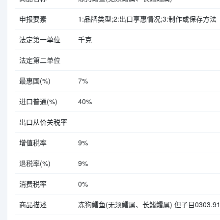
申报要素
1:品牌类型;2:出口享惠情况;3:制作或保存方法（冻）;
法定第一单位
千克
法定第二单位
最惠国(%)
7%
进口普通(%)
40%
出口从价关税率
增值税率
9%
退税率(%)
9%
消费税率
0%
商品描述
冻狗鳕鱼(无须鳕属、长鳍鳕属) 但子目0303.9