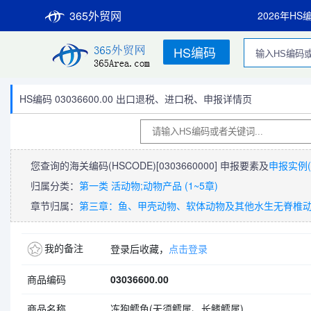
365外贸网
2026年HS
HS编码
HS编码 03036600.00 出口退税、进口税、申报详情页
您查询的海关编码(HSCODE)
[0303660000]
申报要素及
申报实例(
归属分类：
第一类 活动物;动物产品 (1~5章)
章节归属：
第三章：鱼、甲壳动物、软体动物及其他水生无脊椎
我的备注
登录后收藏，
点击登录
商品编码
03036600.00
商品名称
冻狗鳕鱼(无须鳕属、长鳍鳕属)