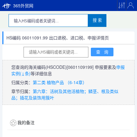
365外贸网
搜 索
HS编码 06011091.99 出口退税、进口税、申报详情页
您查询的海关编码(HSCODE)
[0601109199]
申报要素及
申报
实例(↓条)
等详细信息
归属分类：
第二类 植物产品 （6-14章）
章节归属：
第六章：活树及其他活植物；鳞茎、根及类似
品；插花及装饰用簇叶
我的备注