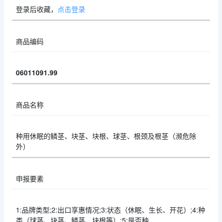
登录后收藏，
点击登录
商品编码
06011091.99
商品名称
种用休眠的鳞茎、块茎、块根、球茎、根颈及根茎（濒危除
外）
申报要素
1:品牌类型;2:出口享惠情况;3:状态（休眠、生长、开花）;4:种
类（球茎、块茎、鳞茎、块根等）;5:是否种