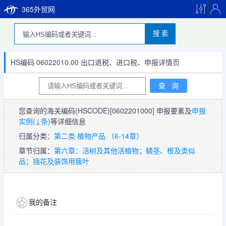
365外贸网
搜 索
HS编码 06022010.00 出口退税、进口税、申报详情页
您查询的海关编码(HSCODE)
[0602201000]
申报要素及
申报
实例(↓条)
等详细信息
归属分类：
第二类 植物产品 （6-14章）
章节归属：
第六章：活树及其他活植物；鳞茎、根及类似
品；插花及装饰用簇叶
我的备注