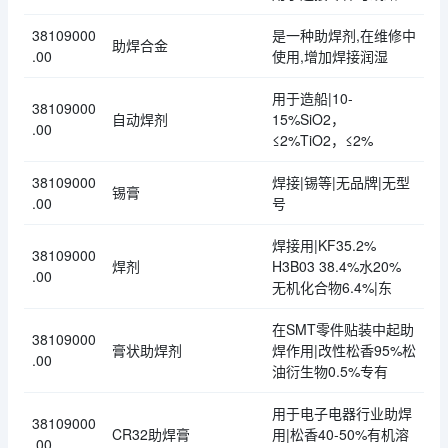
38109000
是一种助焊剂,在维修中
助焊合金
.00
使用,增加焊接润湿
用于造船|10-
38109000
自动焊剂
15%SiO2，
.00
≤2%TiO2，≤2%
38109000
焊接|锡等|无品牌|无型
锡膏
.00
号
焊接用|KF35.2%
38109000
焊剂
H3B03 38.4%水20%
.00
无机化合物6.4%|东
在SMT零件贴装中起助
38109000
膏状助焊剂
焊作用|改性松香95%松
.00
油衍生物0.5%专有
用于电子电器行业助焊
38109000
CR32助焊膏
用|松香40-50%有机溶
.00