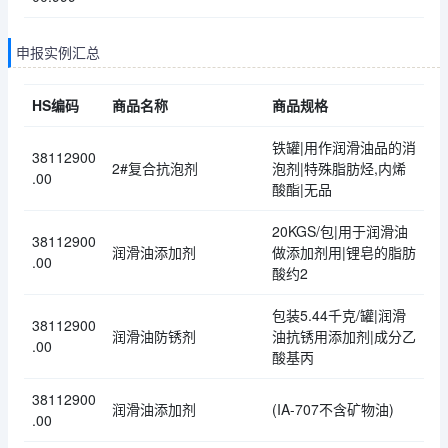
申报实例汇总
HS编码
商品名称
商品规格
铁罐|用作润滑油品的消
38112900
2#复合抗泡剂
泡剂|特殊脂肪烃,内烯
.00
酸酯|无品
20KGS/包|用于润滑油
38112900
润滑油添加剂
做添加剂用|锂皂的脂肪
.00
酸约2
包装5.44千克/罐|润滑
38112900
润滑油防锈剂
油抗锈用添加剂|成分乙
.00
酸基丙
38112900
润滑油添加剂
(IA-707不含矿物油)
.00