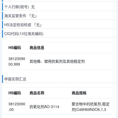
个人行邮(税号) 无
海关监管条件 「无」
HS法定检验检疫 「无」
CIQ代码(13位海关编码)
HS编码
商品信息
38123090
其他橡、塑用抗氧剂及其他稳定剂
00.999
申报实例汇总
HS编码
商品名称
商品规格
38123090
聚合物中的抗氧剂,稳定
抗氧化剂AO-3114
.00
剂|C48H69N3O6,1,3