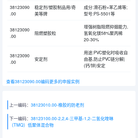
38123090
稳定剂/塑胶制品用/奇
成分:滑石粉+苯乙烯等;
.00
美等牌
型号:PS-5501等
增强树脂阻燃抑烟能力,
38123090
阻燃塑胶粒
氢氧化镁58%聚丙稀
.00
20-30%
用途:PVC塑化时吸收自
38123090
安定剂
由基,防止PVC链分解|
.00
(钙/锌)安定
查看38123090.00编码更多的申报实例
上一编码：
38123010.00-橡胶的防老剂
下一编码：
38123100.00-2,2,4-三甲基-1,2-二氢化喹啉
（TMQ）低聚体混合物