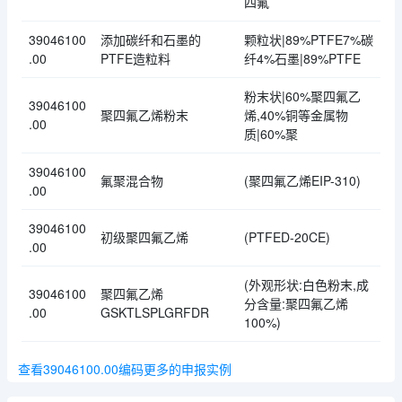
四氟
39046100
添加碳纤和石墨的
颗粒状|89%PTFE7%碳
.00
PTFE造粒料
纤4%石墨|89%PTFE
粉末状|60%聚四氟乙
39046100
聚四氟乙烯粉末
烯,40%铜等金属物
.00
质|60%聚
39046100
氟聚混合物
(聚四氟乙烯EIP-310)
.00
39046100
初级聚四氟乙烯
(PTFED-20CE)
.00
(外观形状:白色粉末,成
39046100
聚四氟乙烯
分含量:聚四氟乙烯
.00
GSKTLSPLGRFDR
100%)
查看39046100.00编码更多的申报实例