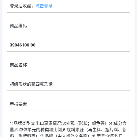
登录后收藏，
点击登录
商品编码
39046100.00
商品名称
初级形状的聚四氟乙烯
申报要素
1:品牌类型;2:出口享惠情况;3:外观（形状；颜色等）;4:成分含
量;5:单体单元的种类和比例;6:底料来源（再生料、瓶片料、新
料、副牌料等）;7:品牌（中文或外文名称）;8:型号;9:签约日