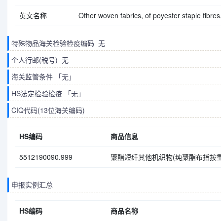
英文名称
Other woven fabrics, of poyester staple fibres
特殊物品海关检验检疫编码 无
个人行邮(税号) 无
海关监管条件 「无」
HS法定检验检疫 「无」
CIQ代码(13位海关编码)
HS编码
商品信息
5512190090.999
聚酯短纤其他机织物(纯聚酯布指按重
申报实例汇总
HS编码
商品名称