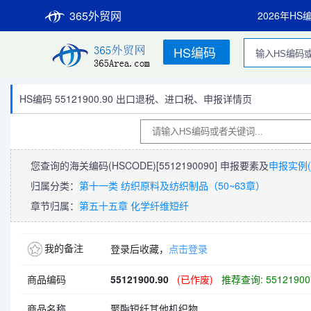
365外贸网
2026年HS
HS编码
HS编码 55121900.90 出口退税、进口税、申报详情页
您查询的海关编码(HSCODE)
[5512190090]
申报要素及
申报实例(
归属分类：
第十一类 纺织原料及纺织制品（50~63章）
章节归属：
第五十五章 化学纤维短纤
我的备注
登录后收藏，
点击登录
商品编码
55121900.90
(已作废)
推荐查询: 55121900
商品名称
聚酯短纤其他机织物