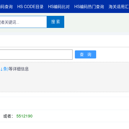
编码查询
HS CODE目录
HS编码比对
HS编码热门查询
海关适用汇
搜 索
↓条)
等详细信息
或者：
5512190