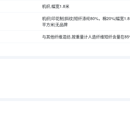
机织,幅宽1.8米
机织|印花制|斜纹|短纤涤纶80%，棉20%|幅宽1.8M
平方米|无品牌
与其他纤维混纺,按重量计人造纤维短纤含量在85