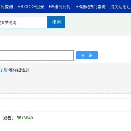
编码查询
HS CODE目录
HS编码比对
HS编码热门查询
海关适用汇
搜 索
↓条)
等详细信息
或者：
5516940