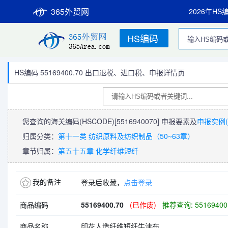
365外贸网
2026年HS
HS编码
HS编码 55169400.70 出口退税、进口税、申报详情页
您查询的海关编码(HSCODE)
[5516940070]
申报要素及
申报实例(
归属分类：
第十一类 纺织原料及纺织制品（50~63章）
章节归属：
第五十五章 化学纤维短纤
我的备注
登录后收藏，
点击登录
商品编码
55169400.70
(已作废)
推荐查询: 55169400
商品名称
印花人造纤维短纤牛津布