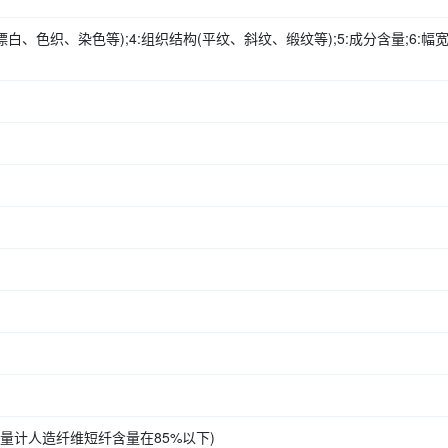
未漂白、色织、染色等);4:组织结构(平纹、斜纹、缎纹等);5:成分含量;6:幅宽
量计人造纤维短纤含量在85%以下)