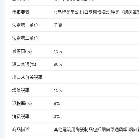
申报要素
1:品牌类型;2:出口享惠情况;3:种类（烟囱罩等）;
法定第一单位
千克
法定第二单位
最惠国(%)
15%
进口普通(%)
90%
出口从价关税率
增值税率
13%
退税率(%)
9%
消费税率
0%
商品描述
其他建筑用陶瓷制品包括烟囱罩通风帽,烟囱