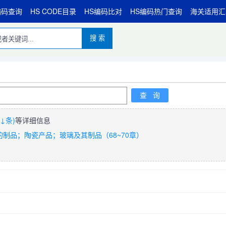
编码查询
HS CODE目录
HS编码比对
HS编码热门查询
海关适用汇
搜 索
↓条)
等详细信息
制品；陶瓷产品；玻璃及其制品（68~70章）