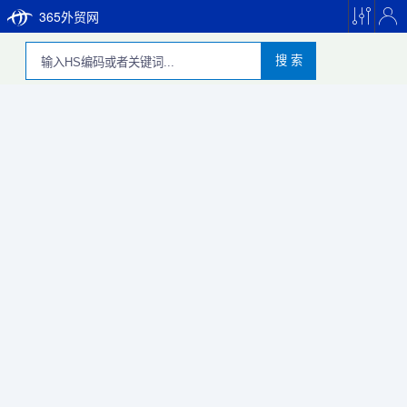
365外贸网
搜 索