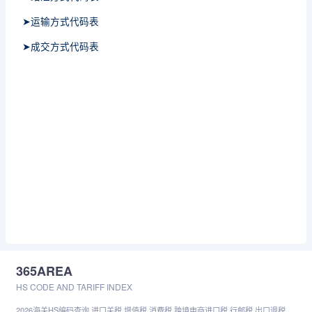
➤运输方式代码表
➤成交方式代码表
365AREA
HS CODE AND TARIFF INDEX
2026海关HS编码查询,进口关税,增值税,消费税,跨境电商进口税,行邮税,出口退税