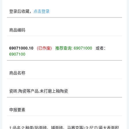
登录后收藏，
点击登录
商品编码
69071000.10
(已作废)
推荐查询: 69071000
或者：
6907100
商品名称
瓷砖,陶瓷等产品,未打磨上釉陶瓷
申报要素
1:品名;2:种类(贴面砖、铺面砖、马赛克等);3:尺寸(最大表面积