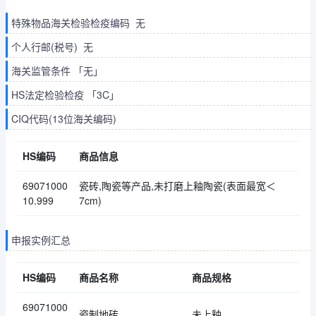
特殊物品海关检验检疫编码 无
个人行邮(税号) 无
海关监管条件 「无」
HS法定检验检疫 「3C」
CIQ代码(13位海关编码)
HS编码
商品信息
69071000
瓷砖,陶瓷等产品,未打磨上釉陶瓷(表面最宽＜
10.999
7cm)
申报实例汇总
HS编码
商品名称
商品规格
69071000
瓷制地砖
未上釉