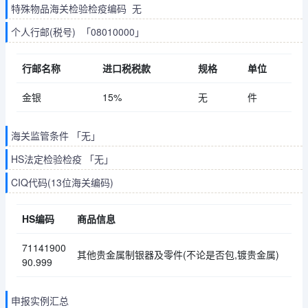
特殊物品海关检验检疫编码 无
个人行邮(税号) 「08010000」
行邮名称
进口税税款
规格
单位
金银
15%
无
件
海关监管条件 「无」
HS法定检验检疫 「无」
CIQ代码(13位海关编码)
HS编码
商品信息
71141900
其他贵金属制银器及零件(不论是否包,镀贵金属)
90.999
申报实例汇总