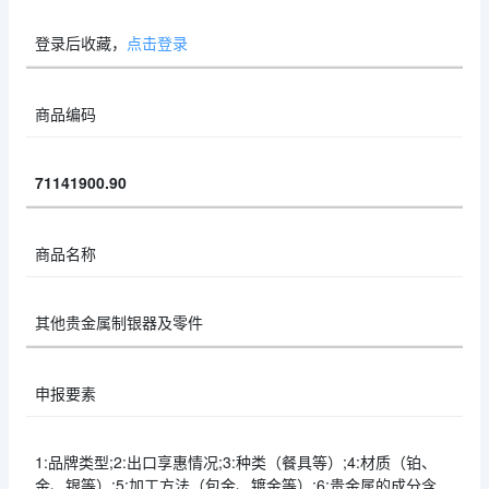
登录后收藏，
点击登录
商品编码
71141900.90
商品名称
其他贵金属制银器及零件
申报要素
1:品牌类型;2:出口享惠情况;3:种类（餐具等）;4:材质（铂、
金、银等）;5:加工方法（包金、镀金等）;6:贵金属的成分含