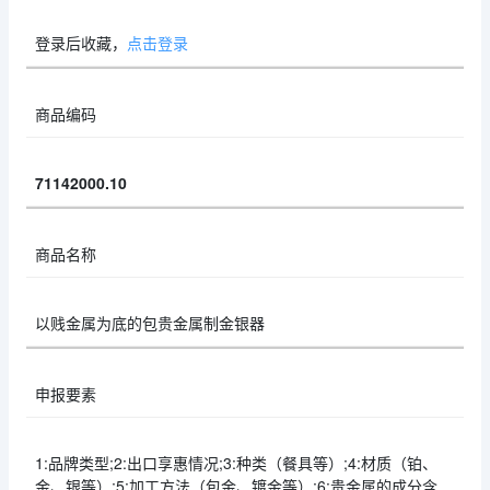
登录后收藏，
点击登录
商品编码
71142000.10
商品名称
以贱金属为底的包贵金属制金银器
申报要素
1:品牌类型;2:出口享惠情况;3:种类（餐具等）;4:材质（铂、
金、银等）;5:加工方法（包金、镀金等）;6:贵金属的成分含