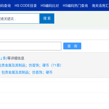
编码查询
HS CODE目录
HS编码比对
HS编码热门查询
海关适用汇
搜 索
↓条)
等详细信息
包贵金属及其制品；仿首饰；硬币（71章）
、包贵金属及其制品；仿首饰；硬币