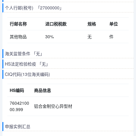
个人行邮(税号) 「27000000」
行邮名称
进口税税款
规格
单位
其他物品
30%
无
件
海关监管条件 「无」
HS法定检验检疫 「无」
CIQ代码(13位海关编码)
HS编码
商品信息
76042100
铝合金制空心异型材
00.999
申报实例汇总