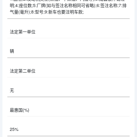
明;4:座位数;5:厂牌(如与签注名称相同可省略);6:签注名称;7:排
气量(毫升);8:型号;9:新车也要注明车款;
法定第一单位
辆
法定第二单位
无
最惠国(%)
25%