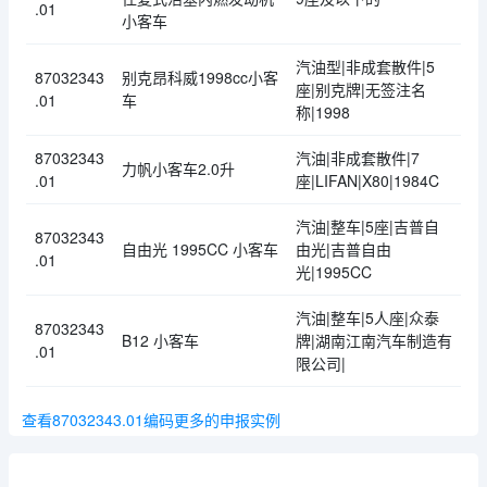
.01
小客车
汽油型|非成套散件|5
87032343
别克昂科威1998cc小客
座|别克牌|无签注名
.01
车
称|1998
87032343
汽油|非成套散件|7
力帆小客车2.0升
.01
座|LIFAN|X80|1984C
汽油|整车|5座|吉普自
87032343
自由光 1995CC 小客车
由光|吉普自由
.01
光|1995CC
汽油|整车|5人座|众泰
87032343
B12 小客车
牌|湖南江南汽车制造有
.01
限公司|
查看87032343.01编码更多的申报实例