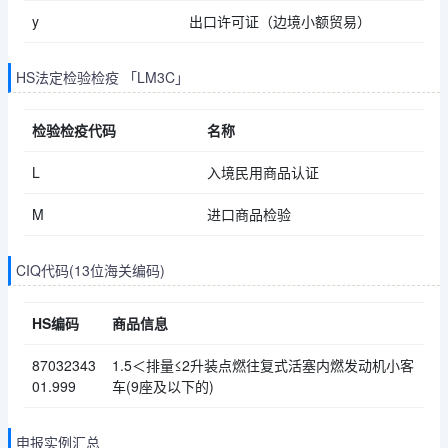
y
出口许可证（边境小额贸易）
HS法定检验检疫 「LM3C」
检验检疫代码
名称
L
入境民用商品认证
M
进口商品检验
CIQ代码(13位海关编码)
HS编码
商品信息
87032343
1.5＜排量≤2升装点燃往复式活塞内燃发动机小客
01.999
车(9座及以下的)
申报实例汇总