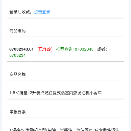
登录后收藏，
点击登录
商品编码
87032343.01
(已作废)
推荐查询: 87032343
或者：
8703234
商品名称
1.5＜排量≤2升装点燃往复式活塞内燃发动机小客车
申报要素
1:品名;2:发动机类型(柴油、半柴油、汽油等);3:成套散件请注