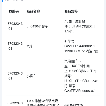
HS编码
商品名称
商品规格
汽油|非成套散
87032343
LF6430小客车
件|5|LIFAN|力帆|大于
.01
1.5小于
引擎号
87032343
汽车
G22TEE1AA0000108
.01
1998CC MPV 汽油 7座
汽油|整车|7
座|LUXGEN牌|同
上|1998CC|M720T|车
87032343
小客车
架号：
.01
LUXL91T02CB000542
|引擎号：
G20TE*AB0000534*
1.5＜排量≤2升装点燃
87032343
往复式活塞内燃发动机
9座及以下的