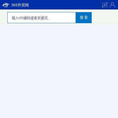
365外贸网
搜 索