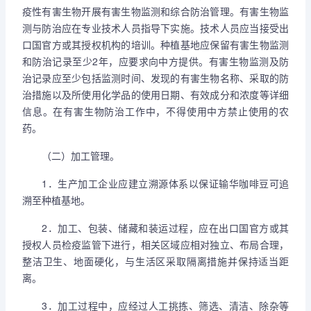
疫性有害生物开展有害生物监测和综合防治管理。有害生物监
测与防治应在专业技术人员指导下实施。技术人员应当接受出
口国官方或其授权机构的培训。种植基地应保留有害生物监测
和防治记录至少2年，应要求向中方提供。有害生物监测及防
治记录应至少包括监测时间、发现的有害生物名称、采取的防
治措施以及所使用化学品的使用日期、有效成分和浓度等详细
信息。在有害生物防治工作中，不得使用中方禁止使用的农
药。
（二）加工管理。
1．生产加工企业应建立溯源体系以保证输华咖啡豆可追
溯至种植基地。
2．加工、包装、储藏和装运过程，应在出口国官方或其
授权人员检疫监管下进行，相关区域应相对独立、布局合理，
整洁卫生、地面硬化，与生活区采取隔离措施并保持适当距
离。
3．加工过程中，应经过人工挑拣、筛选、清洁、除杂等