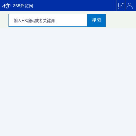
365外贸网
搜 索