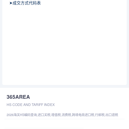
➤成交方式代码表
365AREA
HS CODE AND TARIFF INDEX
2026海关HS编码查询,进口关税,增值税,消费税,跨境电商进口税,行邮税,出口退税