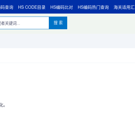
编码查询
HS CODE目录
HS编码比对
HS编码热门查询
海关适用汇
搜 索
变化。
。