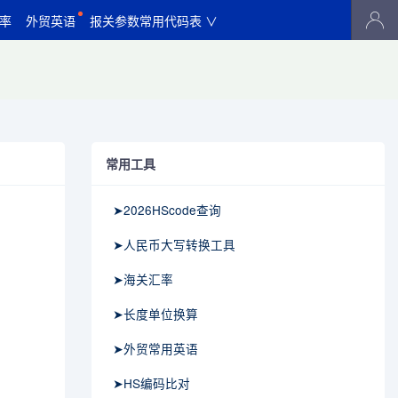
率
外贸英语
报关参数常用代码表 ∨
常用工具
➤2026HScode查询
➤人民币大写转换工具
➤海关汇率
➤长度单位换算
➤外贸常用英语
➤HS编码比对