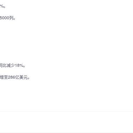
8%。
5000列。
入同比减少18%。
元增至286亿美元。