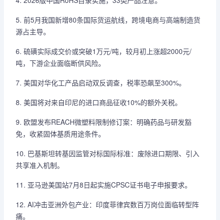
4. 2026版中国RoHS目录实施，33类产品注意。
5. 前5月我国新增80条国际货运航线，跨境电商与高端制造货
源占主导。
6. 硫磺实际成交价或突破‌1万元/吨‌，较月初上涨超2000元/
吨，下游企业面临断供风险。
7. 美国对华化工产品启动双反调查，税率恐飙至300%。
8. 美国将对来自印尼的进口商品征收10%的额外关税。
9. 欧盟发布REACH微塑料限制修订案：明确药品与研发豁
免，收紧固体基质用途条件。
10. 巴基斯坦转基因监管对标国际标准：废除进口期限、引入
共享准入机制。
11. 亚马逊美国站7月8日起实施CPSC证书电子申报要求。
12. AI冲击亚洲外包产业：印度菲律宾数百万岗位面临转型阵
痛。