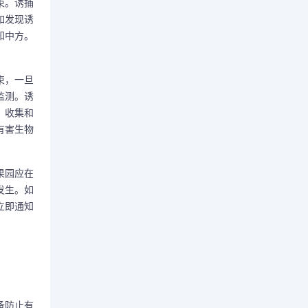
束。诱捕
如发现诱
知中方。
束，一旦
监测。诱
，收集和
有害生物
果园应在
发生。如
立即通知
备防止有