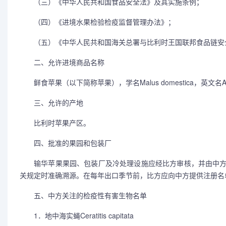
（三）《中华人民共和国食品安全法》及其实施条例；
（四）《进境水果检验检疫监督管理办法》；
（五）《中华人民共和国海关总署与比利时王国联邦食品链安全
二、允许进境商品名称
鲜食苹果（以下简称苹果），学名Malus domestica，英文名Ap
三、允许的产地
比利时苹果产区。
四、批准的果园和包装厂
输华苹果果园、包装厂及冷处理设施应经比方审核，并由中方
关规定时准确溯源。在每年出口季节前，比方应向中方提供注册名
五、中方关注的检疫性有害生物名单
1．地中海实蝇Ceratitis capitata