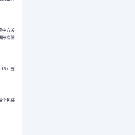
。
现中方关
消除疫情
15）要
每个包装