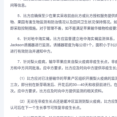
间等信息。
5．比方应确保至少在果实采收前由比方或比方授权服务提供商
物、果园有害生物监测和防治情况以及田间卫生状况保持情况。
即采取控制措施。对于管理不善，如不能满足苹果输华植物检疫要
6．针对地中海实蝇，比方应监督建立地中海实蝇监测体系，在输华
Jackson诱捕器进行监测。诱捕器密度为每公顷1个，面积小于
进行有效防治并通知中方。
7．针对梨火疫病，输华苹果应来自梨火疫病非疫生长点，非疫生长
方和中方共同批准。应中方要求，比方应及时向中方提供非疫生长
（1）比方应对已注册输华的苹果产区组织开展梨火疫病的监测
三次，即分别在新芽萌发后、开花后的30—40天和收获前进行。
次。应中方要求，比方应及时向中方提供监测的相关资料。
（2）无论在非疫生长点还是缓冲区监测到梨火疫病，比方应暂
认可后在下一个生长季节可恢复非疫生长点。