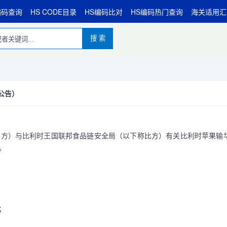
编码查询
HS CODE目录
HS编码比对
HS编码热门查询
海关适用汇
搜 索
公告）
方）与比利时王国联邦食品链安全局（以下称比方）有关比利时苹果输
。
；