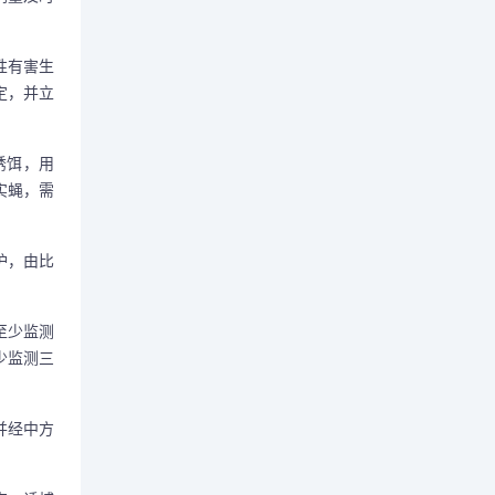
性有害生
定，并立
诱饵，用
实蝇，需
护，由比
至少监测
少监测三
并经中方