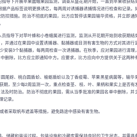
指导下开展苹果蠹蛾果园监测，调查从盛花期开始，一直到苹果收获结
。根据产品标签说明更换诱芯，每两周对诱捕器诱捕情况进行检查和记录。
效防控措施。防治不彻底的果园，比方应暂停该果园输华资格，并立即通
。
员指导下对苹叶蜂和小卷蛾属进行监测，监测从开花期开始到收获期结
治，并通过在果园中设置诱捕器、黏捕器或目测有害生物的方式对其进行
至少安装3个黏捕器，每两周检查一次诱捕器。在秋季，应对果园进行清理
单中删除，比方应立即通知中方。应要求，比方应向中方提供关于这两种
圆尾蚜、桃白圆盾蚧、榆蛎盾蚧以及丁香疫霉、苹果黑星病菌等，输华
获期，至少每2周监测一次，重点检查茎、枝、叶、果柄和果实上是否有
方法及时防治。防治不彻底的果园，需从当季批准的果园名单中删除，并
理记录。
或者采取帆布遮盖等措施，避免路途中感染有害生物。
、储藏和装运过程。包装设施和冷藏库需保持良好的卫生状态，并需具