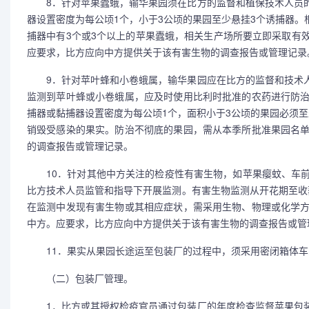
8．针对苹果蠹蛾，输华果园须在比方的监督和植保技术人员的
器设置密度为每公顷1个，小于3公顷的果园至少悬挂3个诱捕器
捕器中有3个或3个以上的苹果蠹蛾，相关生产场所要立即采取有
应要求，比方应向中方提供关于该有害生物的调查报告或管理记录
9．针对苹叶蜂和小卷蛾属，输华果园应在比方的监督和技术人
监测到苹叶蜂或小卷蛾属，应及时使用比利时批准的农药进行防
捕器或黏捕器设置密度为每公顷1个，面积小于3公顷的果园必须
销毁受感染的果实。防治不彻底的果园，需从本季所批准果园名
的调查报告或管理记录。
10．针对其他中方关注的检疫性有害生物，如苹果瘿蚊、车前
比方技术人员监管和指导下开展监测。有害生物监测从开花期至收
在监测中发现有害生物或其相应症状，需采用生物、物理或化学
中方。应要求，比方应向中方提供关于该有害生物的调查报告或管
11．果实从果园长途运至包装厂的过程中，须采用密闭箱体车
（二）包装厂管理。
1．比方或其授权检疫官员通过包装厂的年度检查监督苹果包装