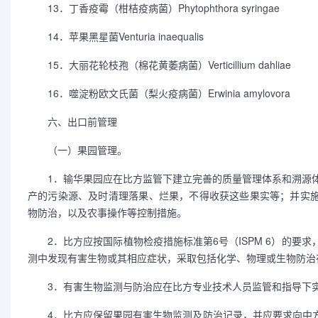
13．丁香疫霉（柑桔疫病菌）Phytophthora syringae
14．苹果黑星菌Venturia inaequalis
15．大丽花轮枝孢（棉花黄萎病菌）Verticillium dahliae
16．噬淀粉欧文氏菌（梨火疫病菌）Erwinia amylovora
六、出口前管理
（一）果园管理。
1．输华果园应在比方监管下建立完善的质量管理体系和溯源体
产的污染源、及时清理落果、烂果，不得收获这些果实等；并实施
物防治，以及农事操作等控制措施。
2．比方应按国际植物检疫措施标准第6号（ISPM 6）的要
测中发现有害生物或其相应症状，采取包括化学、物理或生物防治
3．有害生物监测与防治应在比方专业技术人员监管和指导下实
4．比方应保留果园有害生物监测及防治记录，并应要求向中方