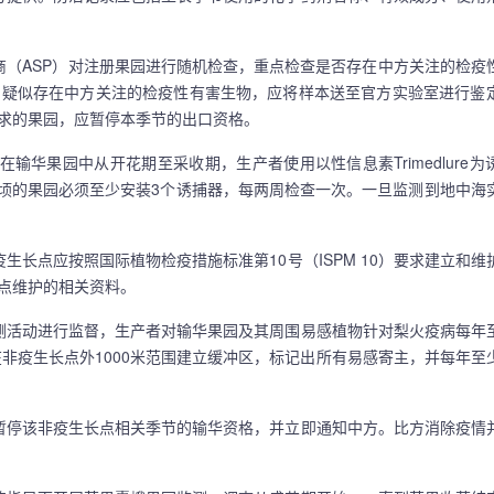
（ASP）对注册果园进行随机检查，重点检查是否存在中方关注的检疫
如疑似存在中方关注的检疫性有害生物，应将样本送至官方实验室进行鉴
求的果园，应暂停本季节的出口资格。
果园中从开花期至采收期，生产者使用以性信息素Trimedlure为
3公顷的果园必须至少安装3个诱捕器，每两周检查一次。一旦监测到地中海
点应按照国际植物检疫措施标准第10号（ISPM 10）要求建立和维
点维护的相关资料。
活动进行监督，生产者对输华果园及其周围易感植物针对梨火疫病每年
在非疫生长点外1000米范围建立缓冲区，标记出所有易感寄主，并每年至
停该非疫生长点相关季节的输华资格，并立即通知中方。比方消除疫情