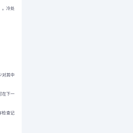
）。冷处
少对其中
。
可在下一
存检查记