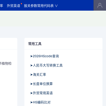
率
外贸英语
报关参数常用代码表 ∨
常用工具
➤2026HScode查询
华植物检
➤人民币大写转换工具
➤海关汇率
➤长度单位换算
➤外贸常用英语
➤HS编码比对