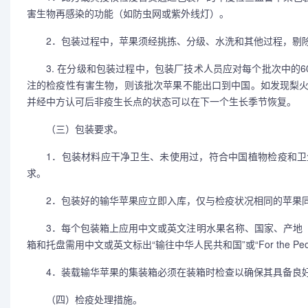
害生物再感染的功能（如防虫网或紫外线灯）。
2．包装过程中，苹果须经挑拣、分级、水洗和其他过程，剔除
3. 在分级和包装过程中，包装厂技术人员应对每个批次中的6
注的检疫性有害生物，则该批次苹果不能出口到中国。如发现梨
并经中方认可后非疫生长点的状态可以在下一个生长季节恢复。
（三）包装要求。
1．包装材料应干净卫生、未使用过，符合中国植物检疫和卫生要
求。
2．包装好的输华苹果应立即入库，仅与检疫状况相同的苹果同
3．每个包装箱上应用中文或英文注明水果名称、国家、产地（
箱和托盘需用中文或英文标出“输往中华人民共和国”或“For the People’s R
4．装载输华苹果的集装箱必须在装箱时检查以确保其具备良好
（四）检疫处理措施。