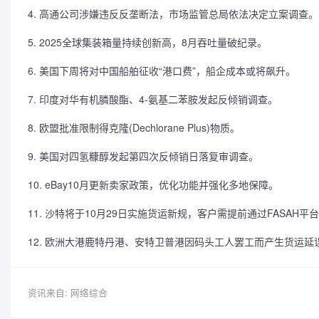
4. 高通公司涉嫌违反反垄断法，市场监管总局依法决定立案调查。
5. 2025全球集装箱量持续创新高，8月吞吐量破纪录。
6. 美国下周将对中国船舶征收“港口费”，船企成本或将飙升。
7. 印度对华有机膦酸酯、4-氨基二苯胺发起反倾销调查。
8. 欧盟批准限制得克隆(Dechlorane Plus)物质。
9. 美国对四氢糠醇发起第四次反倾销日落复审调查。
10. eBay10月更新卖家政策，优化功能并强化多地保障。
11. 沙特将于10月29日实施货运新规，客户需提前通过FASAH平
12. 欧洲大港鹿特丹港、安特卫普港因码头工人罢工而产生货运延
资讯来自: 网络综合