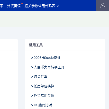
率
外贸英语
报关参数常用代码表 ∨
常用工具
➤2026HScode查询
➤人民币大写转换工具
➤海关汇率
➤长度单位换算
➤外贸常用英语
➤HS编码比对