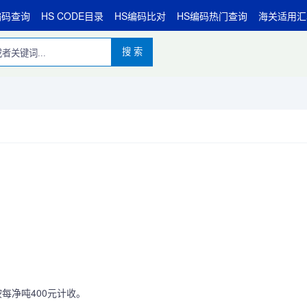
编码查询
HS CODE目录
HS编码比对
HS编码热门查询
海关适用汇
搜 索
按每净吨400元计收。