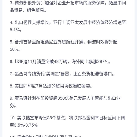
3. 商务部谈外贸：加强对企业开拓市场的服务保障，拓展中间
品贸易、绿色贸易。
4. 出口韧性支撑增长，亚行上调亚太发展中经济体经济增速至
5.1%。
5. 台州首条直航坦桑尼亚外贸航线开通，物流时效提升超
50%。
6. 比亚迪11月销量突破48万辆，海外同比暴涨297%。
7. 墨西哥专线货代"美洲星"暴雷，上百条货柜滞留港口。
8. 美国同印尼7月达成的贸易协议濒临破裂。
9. 亚马逊计划在印投资超350亿美元发展人工智能与出口业
务。
10. 美联储宣布降息25个基点，将联邦基金利率目标区间下调
至3.5%-3.75%。