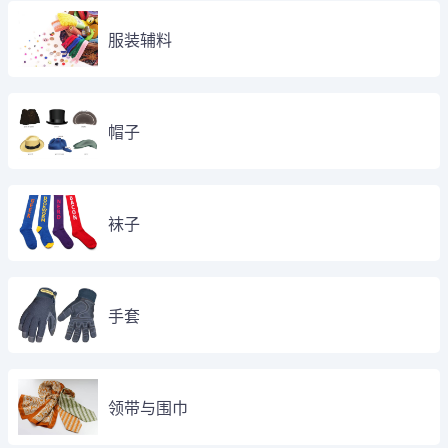
服装辅料
帽子
袜子
手套
领带与围巾