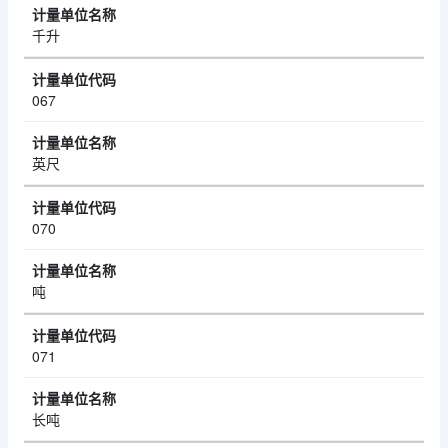
千升
067
英尺
070
吨
071
长吨