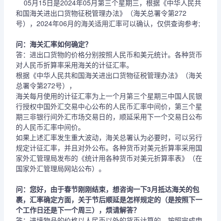
05月15日是2024年05月第三个星期三，根据《中华人民共
和国海关进出口货物征税管理办法》（海关总署令第272
号），2024年06月的海关适用汇率可以确认，仅供查询参考;
问：海关汇率如何确定？
答：进出口货物的价格分别按照人民币和美元统计。各种货币
对人民币折算率采用海关的计征汇率。
根据《中华人民共和国海关进出口货物征税管理办法》（海关
总署令第272号），
海关每月使用的计征汇率为上一个月第三个星期三中国人民银
行授权中国外汇交易中心公布的人民币汇率中间价，第三个星
期三非银行间外汇市场交易日的，顺延采用下一个交易日公布
的人民币汇率中间价。
如果上述汇率发生重大波动，海关总署认为必要时，可以另行
规定计征汇率，并且对外公布。各种货币对美元折算率采用国
家外汇管理局发布的《统计用各种货币对美元折算率表》（在
国家外汇管理局网站公布）。
问：您好，由于春节刚刚结束，想咨询一下3月抵达海关的包
裹，汇率确定方面，关于节后顺延是怎样规定的（是按照下一
个工作日还是下一个周三），烦请解答？
答：进境物品的价格以人民币以外的货币计算的，按照完成申