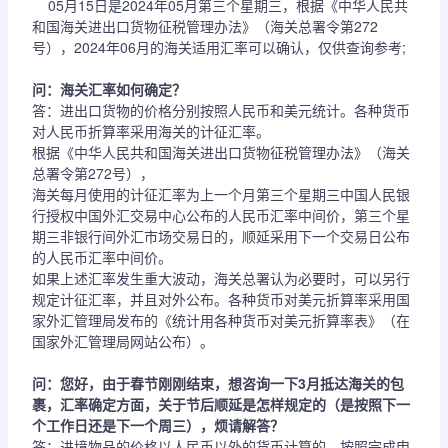
05月15日是2024年05月第三个星期三，根据《中华人民共
和国海关进出口货物征税管理办法》（海关总署令第272
号），2024年06月的海关适用汇率可以确认，仅供查询参考;
问：海关汇率如何确定？
答：进出口货物的价格分别按照人民币和美元统计。各种货币
对人民币折算率采用海关的计征汇率。
根据《中华人民共和国海关进出口货物征税管理办法》（海关
总署令第272号），
海关每月使用的计征汇率为上一个月第三个星期三中国人民银
行授权中国外汇交易中心公布的人民币汇率中间价，第三个星
期三非银行间外汇市场交易日的，顺延采用下一个交易日公布
的人民币汇率中间价。
如果上述汇率发生重大波动，海关总署认为必要时，可以另行
规定计征汇率，并且对外公布。各种货币对美元折算率采用国
家外汇管理局发布的《统计用各种货币对美元折算率表》（在
国家外汇管理局网站公布）。
问：您好，由于春节刚刚结束，想咨询一下3月抵达海关的包
裹，汇率确定方面，关于节后顺延是怎样规定的（是按照下一
个工作日还是下一个周三），烦请解答？
答：进境物品的价格以人民币以外的货币计算的，按照完成申